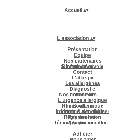
Accueil
▴
▾
L'association
▴
▾
Présentation
Equipe
Nos partenaires
S'informer
Devenir bénévole
▴
▾
Contact
L'allergie
Les allergènes
Diagnostic
Nos actions
Traitements
▴
▾
L'urgence allergique
Rhinite allergique
Soutenir
Informer & sensibiliser
L'enfant allergique
Réglementation
Représenter
Témoignages, recettes...
Agir
Participer
▴
▾
Adhérer
Nous aider