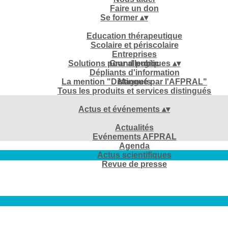
Faire un don
Se former
▴
▾
Education thérapeutique
Scolaire et périscolaire
Entreprises
Solutions pour allergiques
Grand public
▴
▾
Dépliants d'information
La mention "Distingué par l'AFPRAL"
Magnets
Tous les produits et services distingués
Actus et événements
▴
▾
Actualités
Evénements AFPRAL
Agenda
Actus scientifiques
Revue de presse