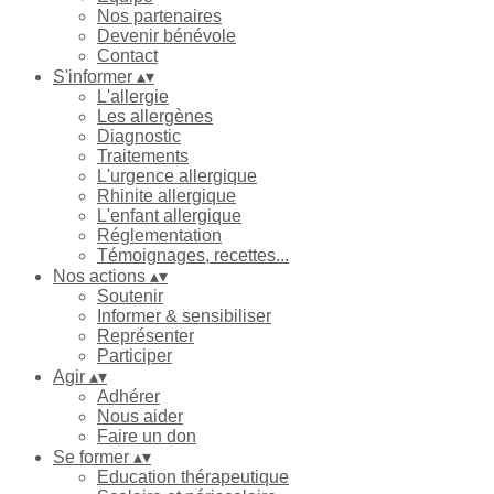
Nos partenaires
Devenir bénévole
Contact
S'informer
▴
▾
L'allergie
Les allergènes
Diagnostic
Traitements
L'urgence allergique
Rhinite allergique
L'enfant allergique
Réglementation
Témoignages, recettes...
Nos actions
▴
▾
Soutenir
Informer & sensibiliser
Représenter
Participer
Agir
▴
▾
Adhérer
Nous aider
Faire un don
Se former
▴
▾
Education thérapeutique