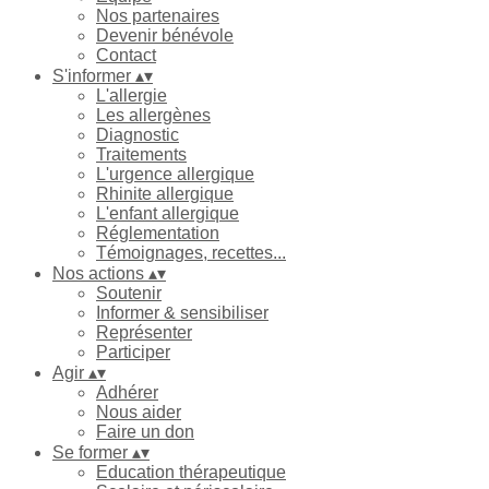
Nos partenaires
Devenir bénévole
Contact
S'informer
▴
▾
L'allergie
Les allergènes
Diagnostic
Traitements
L'urgence allergique
Rhinite allergique
L'enfant allergique
Réglementation
Témoignages, recettes...
Nos actions
▴
▾
Soutenir
Informer & sensibiliser
Représenter
Participer
Agir
▴
▾
Adhérer
Nous aider
Faire un don
Se former
▴
▾
Education thérapeutique