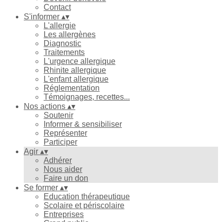
Contact
S'informer
▴
▾
L'allergie
Les allergènes
Diagnostic
Traitements
L'urgence allergique
Rhinite allergique
L'enfant allergique
Réglementation
Témoignages, recettes...
Nos actions
▴
▾
Soutenir
Informer & sensibiliser
Représenter
Participer
Agir
▴
▾
Adhérer
Nous aider
Faire un don
Se former
▴
▾
Education thérapeutique
Scolaire et périscolaire
Entreprises