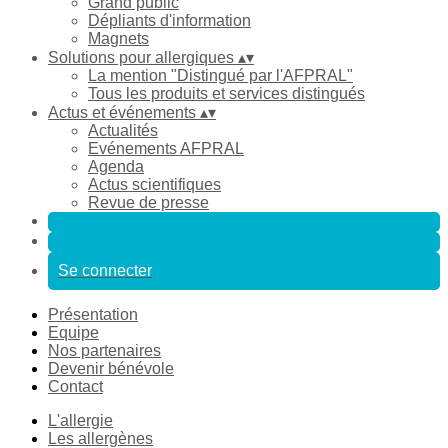
Grand public
Dépliants d'information
Magnets
Solutions pour allergiques
▴
▾
La mention "Distingué par l'AFPRAL"
Tous les produits et services distingués
Actus et événements
▴
▾
Actualités
Evénements AFPRAL
Agenda
Actus scientifiques
Revue de presse
Se connecter
Présentation
Equipe
Nos partenaires
Devenir bénévole
Contact
L'allergie
Les allergènes