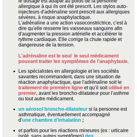
le dosage est adapté au poids de la personne
allergique à qui ils ont été prescrit. Les stylos auto-
injecteurs d'adrénaline sont prescrit aux allergiques
sévères, à risque anaphylactique.
L'adrénaline a une action vasoconstrictrice, c'est à
dire qu'elle resserre les vaisseaux sanguins afin
d'augmenter la pression artérielle et accélérer le
rythme cardiaque. Elle corrige la chute rapide et
dangereuse de la tension.
L'adrénaline est le seul le seul médicament
pouvant traiter les symptômes de l’anaphylaxie.
Les spécialistes en allergologie et les sociétés
savantes recommandent, dans une situation de
réaction anaphylactique, que l'adrénaline soit le
traitement de première ligne
et qu’il soit
utilisé en
premier
, avant les broncho-dilatateur pour l'asthme
ou tout autre médicament.
un aérosol broncho-dilatateur
si la personne est
asthmatique, éventuellement accompagné
d'
une chambre d’inhalation
;
et parfois pour les réactions mineures (ex : urticaire
isolé, sans autres symptômes)
des