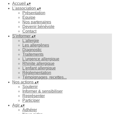
Accueil
▴
▾
L'association
▴
▾
Présentation
Equipe
Nos partenaires
Devenir bénévole
Contact
S'informer
▴
▾
L'allergie
Les allergènes
Diagnostic
Traitements
L'urgence allergique
Rhinite allergique
L'enfant allergique
Réglementation
Témoignages, recettes...
Nos actions
▴
▾
Soutenir
Informer & sensibiliser
Représenter
Participer
Agir
▴
▾
Adhérer