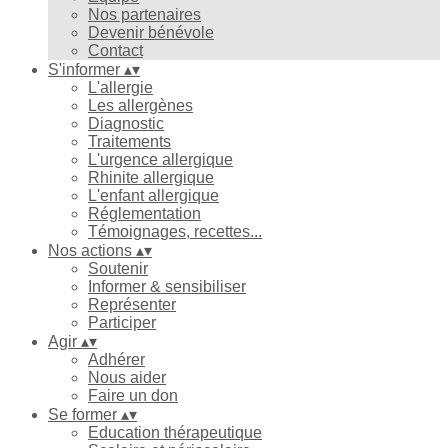
Nos partenaires
Devenir bénévole
Contact
S'informer
▴
▾
L'allergie
Les allergènes
Diagnostic
Traitements
L'urgence allergique
Rhinite allergique
L'enfant allergique
Réglementation
Témoignages, recettes...
Nos actions
▴
▾
Soutenir
Informer & sensibiliser
Représenter
Participer
Agir
▴
▾
Adhérer
Nous aider
Faire un don
Se former
▴
▾
Education thérapeutique