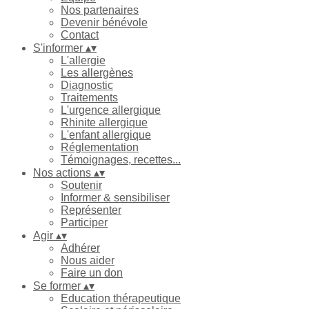
Nos partenaires
Devenir bénévole
Contact
S'informer
▴
▾
L'allergie
Les allergènes
Diagnostic
Traitements
L'urgence allergique
Rhinite allergique
L'enfant allergique
Réglementation
Témoignages, recettes...
Nos actions
▴
▾
Soutenir
Informer & sensibiliser
Représenter
Participer
Agir
▴
▾
Adhérer
Nous aider
Faire un don
Se former
▴
▾
Education thérapeutique