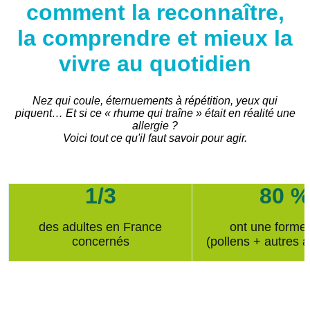
comment la reconnaître,
la comprendre et mieux la
vivre au quotidien
Nez qui coule, éternuements à répétition, yeux qui
piquent…
Et si ce « rhume qui traîne » était en réalité une
allergie ?
Voici tout ce qu'il faut savoir pour agir.
1/3
80 %
des adultes en France
ont une forme
concernés
(pollens + autres a