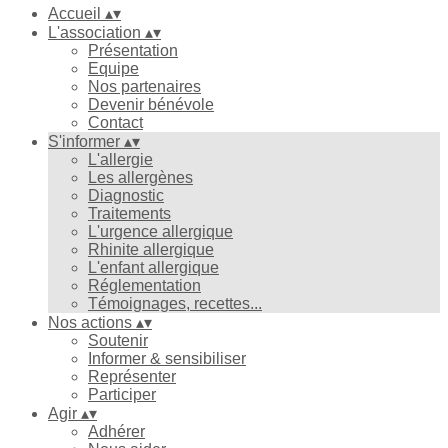
Accueil
▴
▾
L'association
▴
▾
Présentation
Equipe
Nos partenaires
Devenir bénévole
Contact
S'informer
▴
▾
L'allergie
Les allergènes
Diagnostic
Traitements
L'urgence allergique
Rhinite allergique
L'enfant allergique
Réglementation
Témoignages, recettes...
Nos actions
▴
▾
Soutenir
Informer & sensibiliser
Représenter
Participer
Agir
▴
▾
Adhérer