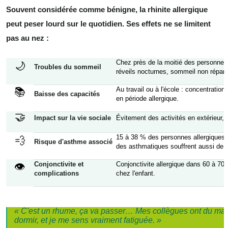
Souvent considérée comme bénigne, la rhinite allergique
peut peser lourd sur le quotidien. Ses effets ne se limitent
pas au nez :
Chez près de la moitié des personnes 
🌙
Troubles du sommeil
réveils nocturnes, sommeil non répara
📚
Au travail ou à l'école : concentration
Baisse des capacités
en période allergique.
🤝
Impact sur la vie sociale
Évitement des activités en extérieur, l
15 à 38 % des personnes allergiques 
💨
Risque d'asthme associé
des asthmatiques souffrent aussi de rh
Conjonctivite et
👁
Conjonctivite allergique dans 60 à 70 
complications
chez l'enfant.
« C'est un rhume, ça va passer… Mes collègues ont du mal
dormir, et je me sens vraiment fatiguée. »