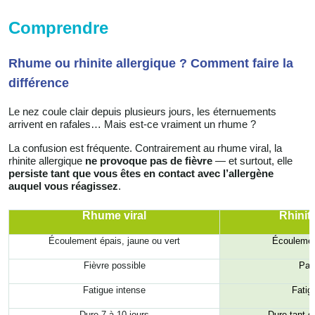
Comprendre
Rhume ou rhinite allergique ? Comment faire la
différence
Le nez coule clair depuis plusieurs jours, les éternuements
arrivent en rafales… Mais est-ce vraiment un rhume ?
La confusion est fréquente. Contrairement au rhume viral, la
rhinite allergique
ne provoque pas de fièvre
— et surtout, elle
persiste tant que vous êtes en contact avec l’allergène
auquel vous réagissez
.
Rhume viral
Rhinit
Écoulement épais, jaune ou vert
Écoulement
Fièvre possible
Pas
Fatigue intense
Fatig
Dure 7 à 10 jours
Dure tant qu