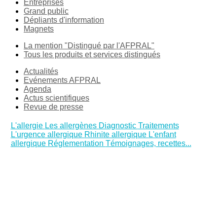
Entreprises
Grand public
Dépliants d'information
Magnets
La mention "Distingué par l'AFPRAL"
Tous les produits et services distingués
Actualités
Evénements AFPRAL
Agenda
Actus scientifiques
Revue de presse
L'allergie
Les allergènes
Diagnostic
Traitements
L'urgence allergique
Rhinite allergique
L'enfant
allergique
Réglementation
Témoignages, recettes...