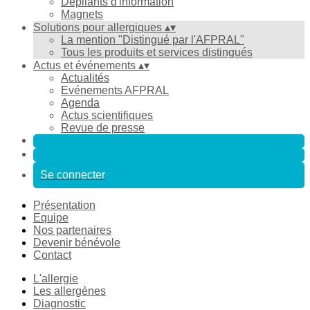
Dépliants d'information
Magnets
Solutions pour allergiques
▴
▾
La mention "Distingué par l'AFPRAL"
Tous les produits et services distingués
Actus et événements
▴
▾
Actualités
Evénements AFPRAL
Agenda
Actus scientifiques
Revue de presse
Se connecter
Présentation
Equipe
Nos partenaires
Devenir bénévole
Contact
L'allergie
Les allergènes
Diagnostic