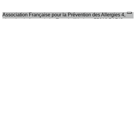
Association Française pour la Prévention des Allergies 4,
place Louis Armand - La Tour de l'Horloge 75012 PARIS
Nous contacter
Nos coordonnées
Notre magazine
Feuilleter Allergie Le Mag
Presse
Nos communiqués de presse
Je m'abonne à la newsletter
OK
Plan du site
Licences
Mentions légales