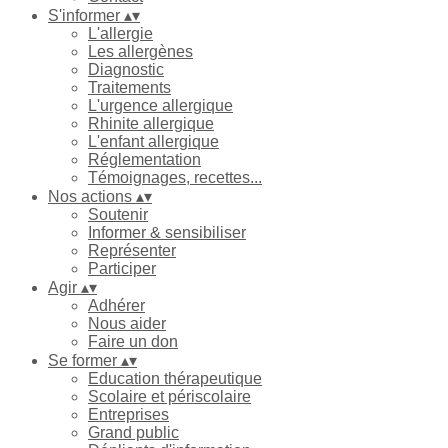
S'informer
▴
▾
L'allergie
Les allergènes
Diagnostic
Traitements
L'urgence allergique
Rhinite allergique
L'enfant allergique
Réglementation
Témoignages, recettes...
Nos actions
▴
▾
Soutenir
Informer & sensibiliser
Représenter
Participer
Agir
▴
▾
Adhérer
Nous aider
Faire un don
Se former
▴
▾
Education thérapeutique
Scolaire et périscolaire
Entreprises
Grand public