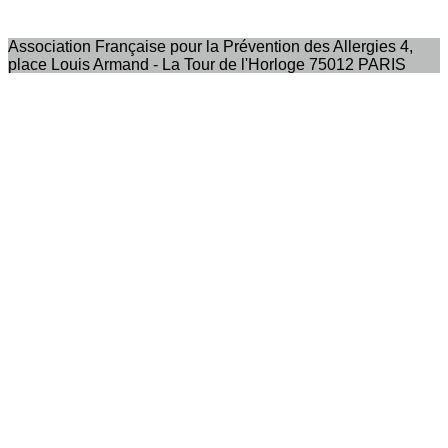
Association Française pour la Prévention des Allergies 4,
place Louis Armand - La Tour de l'Horloge 75012 PARIS
Nous contacter
Nos coordonnées
Notre magazine
Feuilleter Allergie Le Mag
Presse
Nos communiqués de presse
Je m'abonne à la newsletter
OK
Plan du site
Licences
Mentions légales