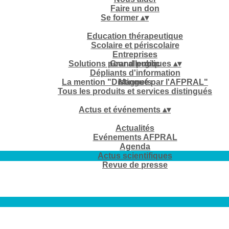
Faire un don
Se former
▴
▾
Education thérapeutique
Scolaire et périscolaire
Entreprises
Solutions pour allergiques
Grand public
▴
▾
Dépliants d'information
La mention "Distingué par l'AFPRAL"
Magnets
Tous les produits et services distingués
Actus et événements
▴
▾
Actualités
Evénements AFPRAL
Agenda
Actus scientifiques
Revue de presse