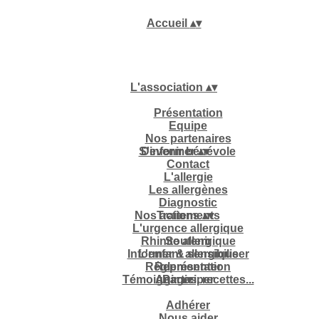
Accueil
▴
▾
L'association
▴
▾
Présentation
Equipe
Nos partenaires
S'informer
Devenir bénévole
▴
▾
Contact
L'allergie
Les allergènes
Diagnostic
Nos actions
Traitements
▴
▾
L'urgence allergique
Rhinite allergique
Soutenir
Informer & sensibiliser
L'enfant allergique
Réglementation
Représenter
Témoignages, recettes...
Agir
Participer
▴
▾
Adhérer
Nous aider