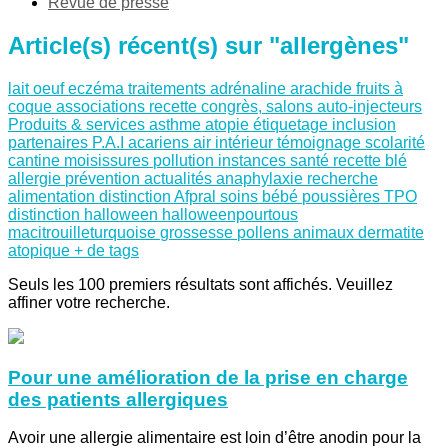
Revue de presse
Article(s) récent(s) sur "allergènes"
lait
oeuf
eczéma
traitements
adrénaline
arachide
fruits à
coque
associations
recette
congrès, salons
auto-injecteurs
Produits & services
asthme
atopie
étiquetage
inclusion
partenaires
P.A.I
acariens
air intérieur
témoignage
scolarité
cantine
moisissures
pollution
instances santé
recette
blé
allergie
prévention
actualités
anaphylaxie
recherche
alimentation
distinction Afpral
soins
bébé
poussières
TPO
distinction
halloween
halloweenpourtous
macitrouilleturquoise
grossesse
pollens
animaux
dermatite
atopique
+ de tags
Seuls les 100 premiers résultats sont affichés. Veuillez
affiner votre recherche.
Pour une amélioration de la prise en charge
des patients allergiques
Avoir une allergie alimentaire est loin d’être anodin pour la