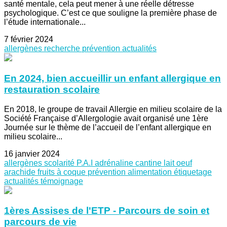
santé mentale, cela peut mener à une réelle détresse
psychologique. C’est ce que souligne la première phase de
l’étude internationale...
7 février 2024
allergènes
recherche
prévention
actualités
En 2024, bien accueillir un enfant allergique en
restauration scolaire
En 2018, le groupe de travail Allergie en milieu scolaire de la
Société Française d’Allergologie avait organisé une 1ère
Journée sur le thème de l’accueil de l’enfant allergique en
milieu scolaire...
16 janvier 2024
allergènes
scolarité
P.A.I
adrénaline
cantine
lait
oeuf
arachide
fruits à coque
prévention
alimentation
étiquetage
actualités
témoignage
1ères Assises de l'ETP - Parcours de soin et
parcours de vie