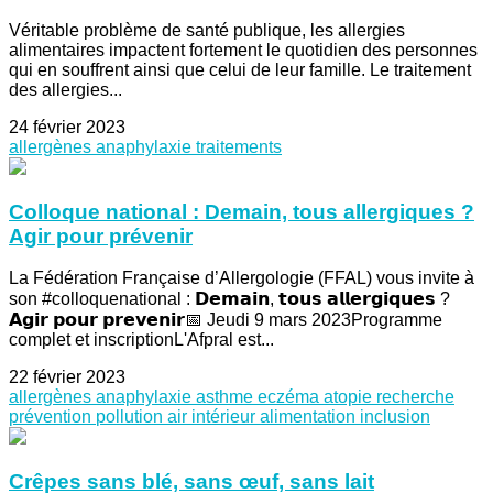
Véritable problème de santé publique, les allergies
alimentaires impactent fortement le quotidien des personnes
qui en souffrent ainsi que celui de leur famille. Le traitement
des allergies...
24 février 2023
allergènes
anaphylaxie
traitements
Colloque national : Demain, tous allergiques ?
Agir pour prévenir
La Fédération Française d’Allergologie (FFAL) vous invite à
son #colloquenational : 𝗗𝗲𝗺𝗮𝗶𝗻, 𝘁𝗼𝘂𝘀 𝗮𝗹𝗹𝗲𝗿𝗴𝗶𝗾𝘂𝗲𝘀 ?
𝗔𝗴𝗶𝗿 𝗽𝗼𝘂𝗿 𝗽𝗿𝗲𝘃𝗲𝗻𝗶𝗿📅 Jeudi 9 mars 2023Programme
complet et inscriptionL'Afpral est...
22 février 2023
allergènes
anaphylaxie
asthme
eczéma
atopie
recherche
prévention
pollution
air intérieur
alimentation
inclusion
Crêpes sans blé, sans œuf, sans lait