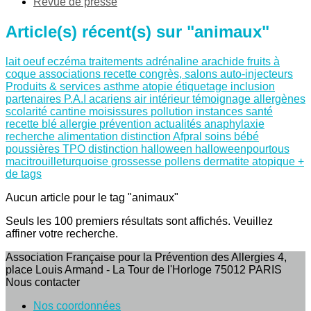
Revue de presse
Article(s) récent(s) sur "animaux"
lait
oeuf
eczéma
traitements
adrénaline
arachide
fruits à
coque
associations
recette
congrès, salons
auto-injecteurs
Produits & services
asthme
atopie
étiquetage
inclusion
partenaires
P.A.I
acariens
air intérieur
témoignage
allergènes
scolarité
cantine
moisissures
pollution
instances santé
recette
blé
allergie
prévention
actualités
anaphylaxie
recherche
alimentation
distinction Afpral
soins
bébé
poussières
TPO
distinction
halloween
halloweenpourtous
macitrouilleturquoise
grossesse
pollens
dermatite atopique
+
de tags
Aucun article pour le tag "animaux"
Seuls les 100 premiers résultats sont affichés. Veuillez
affiner votre recherche.
Association Française pour la Prévention des Allergies 4,
place Louis Armand - La Tour de l'Horloge 75012 PARIS
Nous contacter
Nos coordonnées