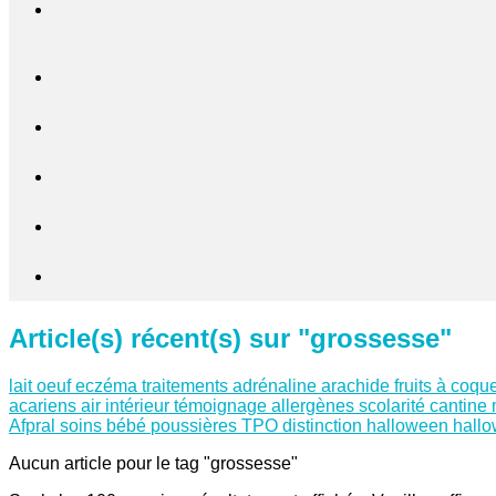
Article(s) récent(s) sur "grossesse"
lait
oeuf
eczéma
traitements
adrénaline
arachide
fruits à coqu
acariens
air intérieur
témoignage
allergènes
scolarité
cantine
Afpral
soins
bébé
poussières
TPO
distinction
halloween
hall
Aucun article pour le tag "grossesse"