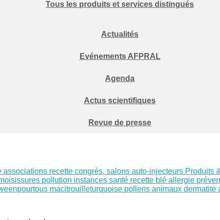
Tous les produits et services distingués
Actualités
Evénements AFPRAL
Agenda
Actus scientifiques
Revue de presse
e
associations
recette
congrès, salons
auto-injecteurs
Produits 
moisissures
pollution
instances santé
recette
blé
allergie
préven
oweenpourtous
macitrouilleturquoise
pollens
animaux
dermatite