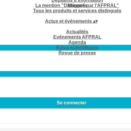
Dépliants d'information
La mention "Distingué par l'AFPRAL"
Magnets
Tous les produits et services distingués
Actus et événements
▴
▾
Actualités
Evénements AFPRAL
Agenda
Actus scientifiques
Revue de presse
Se connecter