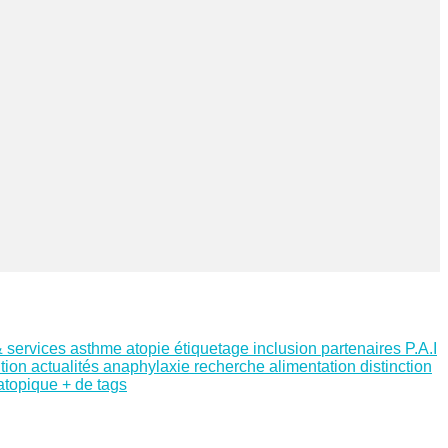
& services
asthme
atopie
étiquetage
inclusion
partenaires
P.A.I
tion
actualités
anaphylaxie
recherche
alimentation
distinction
 atopique
+ de tags