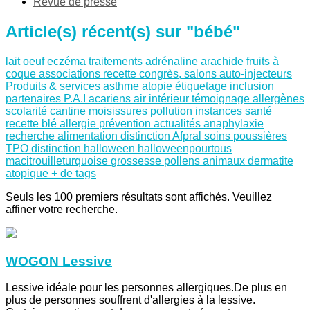
Revue de presse
Article(s) récent(s) sur "bébé"
lait
oeuf
eczéma
traitements
adrénaline
arachide
fruits à
coque
associations
recette
congrès, salons
auto-injecteurs
Produits & services
asthme
atopie
étiquetage
inclusion
partenaires
P.A.I
acariens
air intérieur
témoignage
allergènes
scolarité
cantine
moisissures
pollution
instances santé
recette
blé
allergie
prévention
actualités
anaphylaxie
recherche
alimentation
distinction Afpral
soins
poussières
TPO
distinction
halloween
halloweenpourtous
macitrouilleturquoise
grossesse
pollens
animaux
dermatite
atopique
+ de tags
Seuls les 100 premiers résultats sont affichés. Veuillez
affiner votre recherche.
WOGON Lessive
Lessive idéale pour les personnes allergiques.De plus en
plus de personnes souffrent d'allergies à la lessive.