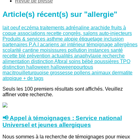
Revue de presse
Article(s) récent(s) sur "allergie"
lait
oeuf
eczéma
traitements
adrénaline
arachide
fruits à
coque
associations
recette
congrès, salons
auto-injecteurs
Produits & services
asthme
atopie
étiquetage
inclusion
partenaires
P.A.I
acariens
air intérieur
témoignage
allergènes
scolarité
cantine
moisissures
pollution
instances santé
recette
blé
prévention
actualités
anaphylaxie
recherche
alimentation
distinction Afpral
soins
bébé
poussières
TPO
distinction
halloween
halloweenpourtous
macitrouilleturquoise
grossesse
pollens
animaux
dermatite
atopique
+ de tags
Seuls les 100 premiers résultats sont affichés. Veuillez
affiner votre recherche.
📢 Appel à témoignages : Service national
Universel et jeunes allergiques
Nous sommes à la recherche de témoignages pour mieux