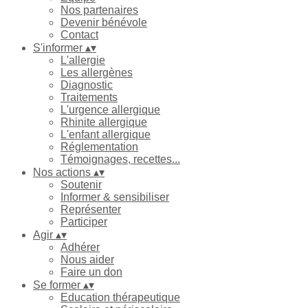
Nos partenaires
Devenir bénévole
Contact
S'informer
▴
▾
L'allergie
Les allergènes
Diagnostic
Traitements
L'urgence allergique
Rhinite allergique
L'enfant allergique
Réglementation
Témoignages, recettes...
Nos actions
▴
▾
Soutenir
Informer & sensibiliser
Représenter
Participer
Agir
▴
▾
Adhérer
Nous aider
Faire un don
Se former
▴
▾
Education thérapeutique