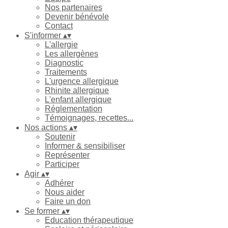
Nos partenaires
Devenir bénévole
Contact
S'informer
▴
▾
L'allergie
Les allergènes
Diagnostic
Traitements
L'urgence allergique
Rhinite allergique
L'enfant allergique
Réglementation
Témoignages, recettes...
Nos actions
▴
▾
Soutenir
Informer & sensibiliser
Représenter
Participer
Agir
▴
▾
Adhérer
Nous aider
Faire un don
Se former
▴
▾
Education thérapeutique