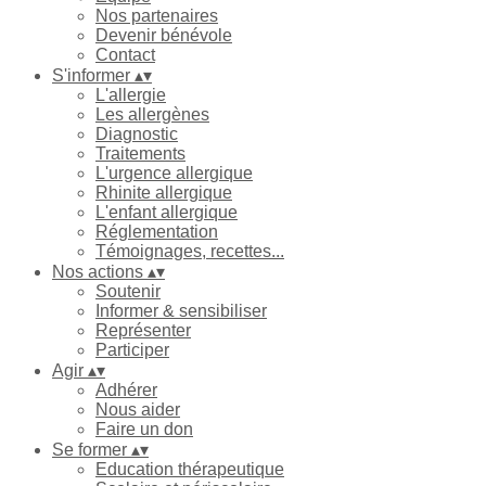
Nos partenaires
Devenir bénévole
Contact
S'informer
▴
▾
L'allergie
Les allergènes
Diagnostic
Traitements
L'urgence allergique
Rhinite allergique
L'enfant allergique
Réglementation
Témoignages, recettes...
Nos actions
▴
▾
Soutenir
Informer & sensibiliser
Représenter
Participer
Agir
▴
▾
Adhérer
Nous aider
Faire un don
Se former
▴
▾
Education thérapeutique