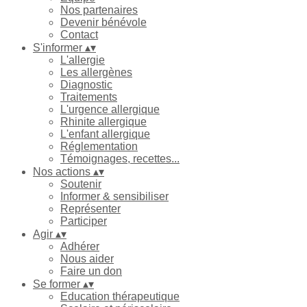
Nos partenaires
Devenir bénévole
Contact
S'informer
▴
▾
L'allergie
Les allergènes
Diagnostic
Traitements
L'urgence allergique
Rhinite allergique
L'enfant allergique
Réglementation
Témoignages, recettes...
Nos actions
▴
▾
Soutenir
Informer & sensibiliser
Représenter
Participer
Agir
▴
▾
Adhérer
Nous aider
Faire un don
Se former
▴
▾
Education thérapeutique