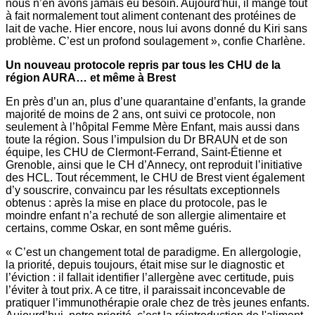
nous n’en avons jamais eu besoin. Aujourd'hui, il mange tout
à fait normalement tout aliment contenant des protéines de
lait de vache. Hier encore, nous lui avons donné du Kiri sans
problème. C’est un profond soulagement », confie Charlène.
Un nouveau protocole repris par tous les CHU de la
région AURA… et même à Brest
En près d’un an, plus d’une quarantaine d’enfants, la grande
majorité de moins de 2 ans, ont suivi ce protocole, non
seulement à l’hôpital Femme Mère Enfant, mais aussi dans
toute la région. Sous l’impulsion du Dr BRAUN et de son
équipe, les CHU de Clermont-Ferrand, Saint-Étienne et
Grenoble, ainsi que le CH d’Annecy, ont reproduit l’initiative
des HCL. Tout récemment, le CHU de Brest vient également
d’y souscrire, convaincu par les résultats exceptionnels
obtenus : après la mise en place du protocole, pas le
moindre enfant n’a rechuté de son allergie alimentaire et
certains, comme Oskar, en sont même guéris.
« C’est un changement total de paradigme. En allergologie,
la priorité, depuis toujours, était mise sur le diagnostic et
l’éviction : il fallait identifier l’allergène avec certitude, puis
l’éviter à tout prix. A ce titre, il paraissait inconcevable de
pratiquer l’immunothérapie orale chez de très jeunes enfants.