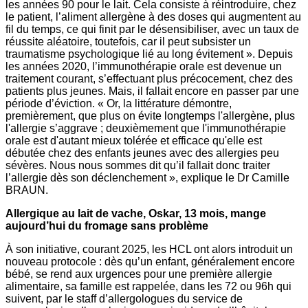
les années 90 pour le lait. Cela consiste à réintroduire, chez
le patient, l’aliment allergène à des doses qui augmentent au
fil du temps, ce qui finit par le désensibiliser, avec un taux de
réussite aléatoire, toutefois, car il peut subsister un
traumatisme psychologique lié au long évitement ». Depuis
les années 2020, l’immunothérapie orale est devenue un
traitement courant, s’effectuant plus précocement, chez des
patients plus jeunes. Mais, il fallait encore en passer par une
période d’éviction. « Or, la littérature démontre,
premièrement, que plus on évite longtemps l'allergène, plus
l'allergie s’aggrave ; deuxièmement que l'immunothérapie
orale est d'autant mieux tolérée et efficace qu'elle est
débutée chez des enfants jeunes avec des allergies peu
sévères. Nous nous sommes dit qu’il fallait donc traiter
l’allergie dès son déclenchement », explique le Dr Camille
BRAUN.
Allergique au lait de vache, Oskar, 13 mois, mange
aujourd’hui du fromage sans problème
À son initiative, courant 2025, les HCL ont alors introduit un
nouveau protocole : dès qu’un enfant, généralement encore
bébé, se rend aux urgences pour une première allergie
alimentaire, sa famille est rappelée, dans les 72 ou 96h qui
suivent, par le staff d’allergologues du service de