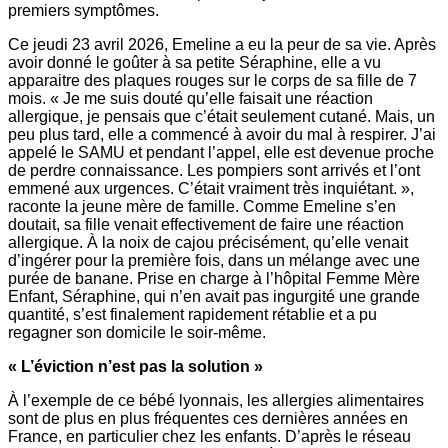
premiers symptômes.
Ce jeudi 23 avril 2026, Emeline a eu la peur de sa vie. Après
avoir donné le goûter à sa petite Séraphine, elle a vu
apparaitre des plaques rouges sur le corps de sa fille de 7
mois. « Je me suis douté qu’elle faisait une réaction
allergique, je pensais que c’était seulement cutané. Mais, un
peu plus tard, elle a commencé à avoir du mal à respirer. J’ai
appelé le SAMU et pendant l’appel, elle est devenue proche
de perdre connaissance. Les pompiers sont arrivés et l’ont
emmené aux urgences. C’était vraiment très inquiétant. »,
raconte la jeune mère de famille. Comme Emeline s’en
doutait, sa fille venait effectivement de faire une réaction
allergique. À la noix de cajou précisément, qu’elle venait
d’ingérer pour la première fois, dans un mélange avec une
purée de banane. Prise en charge à l’hôpital Femme Mère
Enfant, Séraphine, qui n’en avait pas ingurgité une grande
quantité, s’est finalement rapidement rétablie et a pu
regagner son domicile le soir-même.
« L’éviction n’est pas la solution »
À l’exemple de ce bébé lyonnais, les allergies alimentaires
sont de plus en plus fréquentes ces dernières années en
France, en particulier chez les enfants. D’après le réseau