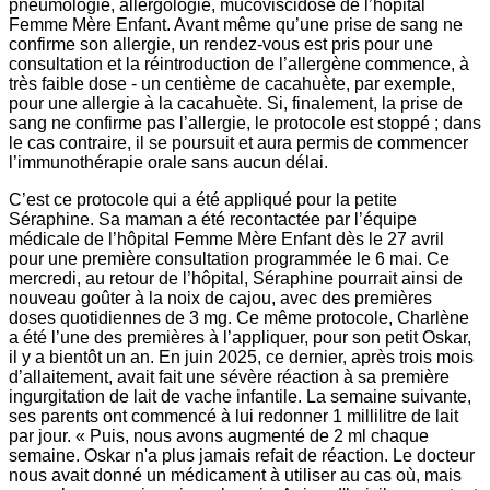
pneumologie, allergologie, mucoviscidose de l’hôpital
Femme Mère Enfant. Avant même qu’une prise de sang ne
confirme son allergie, un rendez-vous est pris pour une
consultation et la réintroduction de l’allergène commence, à
très faible dose - un centième de cacahuète, par exemple,
pour une allergie à la cacahuète. Si, finalement, la prise de
sang ne confirme pas l’allergie, le protocole est stoppé ; dans
le cas contraire, il se poursuit et aura permis de commencer
l’immunothérapie orale sans aucun délai.
C’est ce protocole qui a été appliqué pour la petite
Séraphine. Sa maman a été recontactée par l’équipe
médicale de l’hôpital Femme Mère Enfant dès le 27 avril
pour une première consultation programmée le 6 mai. Ce
mercredi, au retour de l’hôpital, Séraphine pourrait ainsi de
nouveau goûter à la noix de cajou, avec des premières
doses quotidiennes de 3 mg. Ce même protocole, Charlène
a été l’une des premières à l’appliquer, pour son petit Oskar,
il y a bientôt un an. En juin 2025, ce dernier, après trois mois
d’allaitement, avait fait une sévère réaction à sa première
ingurgitation de lait de vache infantile. La semaine suivante,
ses parents ont commencé à lui redonner 1 millilitre de lait
par jour. « Puis, nous avons augmenté de 2 ml chaque
semaine. Oskar n'a plus jamais refait de réaction. Le docteur
nous avait donné un médicament à utiliser au cas où, mais