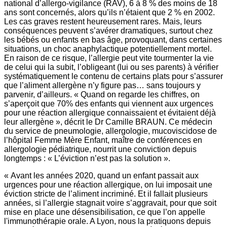
national d’allergo-vigilance (RAV), 6 à 8 % des moins de 18
ans sont concernés, alors qu’ils n’étaient que 2 % en 2002.
Les cas graves restent heureusement rares. Mais, leurs
conséquences peuvent s’avérer dramatiques, surtout chez
les bébés ou enfants en bas âge, provoquant, dans certaines
situations, un choc anaphylactique potentiellement mortel.
En raison de ce risque, l’allergie peut vite tourmenter la vie
de celui qui la subit, l’obligeant (lui ou ses parents) à vérifier
systématiquement le contenu de certains plats pour s’assurer
que l’aliment allergène n’y figure pas… sans toujours y
parvenir, d’ailleurs. « Quand on regarde les chiffres, on
s’aperçoit que 70% des enfants qui viennent aux urgences
pour une réaction allergique connaissaient et évitaient déjà
leur allergène », décrit le Dr Camille BRAUN. Ce médecin
du service de pneumologie, allergologie, mucoviscidose de
l’hôpital Femme Mère Enfant, maître de conférences en
allergologie pédiatrique, nourrit une conviction depuis
longtemps : « L’éviction n’est pas la solution ».
« Avant les années 2020, quand un enfant passait aux
urgences pour une réaction allergique, on lui imposait une
éviction stricte de l’aliment incriminé. Et il fallait plusieurs
années, si l’allergie stagnait voire s’aggravait, pour que soit
mise en place une désensibilisation, ce que l’on appelle
l'immunothérapie orale. A Lyon, nous la pratiquons depuis