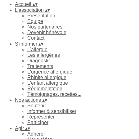
Accueil
▴
▾
L'association
▴
▾
Présentation
Equipe
Nos partenaires
Devenir bénévole
Contact
S'informer
▴
▾
L'allergie
Les allergènes
Diagnostic
Traitements
L'urgence allergique
Rhinite allergique
L'enfant allergique
Réglementation
Témoignages, recettes...
Nos actions
▴
▾
Soutenir
Informer & sensibiliser
Représenter
Participer
Agir
▴
▾
Adhérer