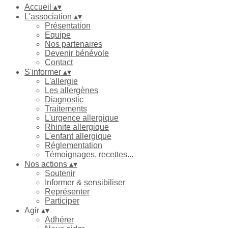
Accueil
▴
▾
L'association
▴
▾
Présentation
Equipe
Nos partenaires
Devenir bénévole
Contact
S'informer
▴
▾
L'allergie
Les allergènes
Diagnostic
Traitements
L'urgence allergique
Rhinite allergique
L'enfant allergique
Réglementation
Témoignages, recettes...
Nos actions
▴
▾
Soutenir
Informer & sensibiliser
Représenter
Participer
Agir
▴
▾
Adhérer