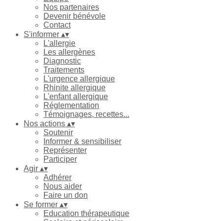
Nos partenaires
Devenir bénévole
Contact
S'informer
▴
▾
L'allergie
Les allergènes
Diagnostic
Traitements
L'urgence allergique
Rhinite allergique
L'enfant allergique
Réglementation
Témoignages, recettes...
Nos actions
▴
▾
Soutenir
Informer & sensibiliser
Représenter
Participer
Agir
▴
▾
Adhérer
Nous aider
Faire un don
Se former
▴
▾
Education thérapeutique