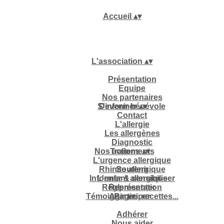
Accueil
▴
▾
L'association
▴
▾
Présentation
Equipe
Nos partenaires
S'informer
Devenir bénévole
▴
▾
Contact
L'allergie
Les allergènes
Diagnostic
Nos actions
Traitements
▴
▾
L'urgence allergique
Rhinite allergique
Soutenir
Informer & sensibiliser
L'enfant allergique
Réglementation
Représenter
Témoignages, recettes...
Agir
Participer
▴
▾
Adhérer
Nous aider