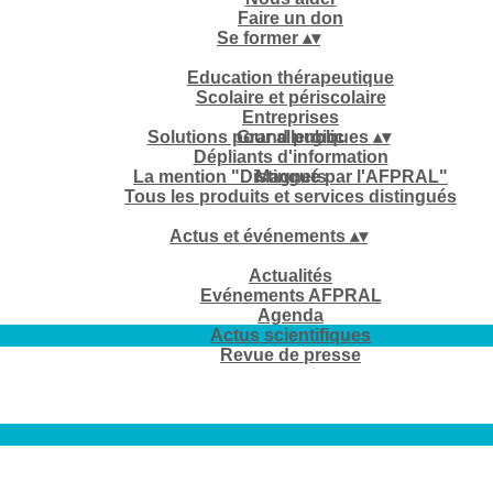
Faire un don
Se former
▴
▾
Education thérapeutique
Scolaire et périscolaire
Entreprises
Solutions pour allergiques
Grand public
▴
▾
Dépliants d'information
La mention "Distingué par l'AFPRAL"
Magnets
Tous les produits et services distingués
Actus et événements
▴
▾
Actualités
Evénements AFPRAL
Agenda
Actus scientifiques
Revue de presse