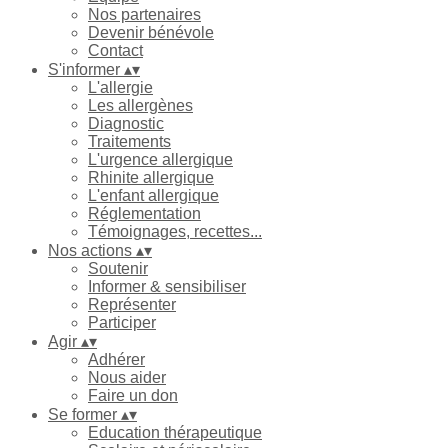
Nos partenaires
Devenir bénévole
Contact
S'informer
▴
▾
L'allergie
Les allergènes
Diagnostic
Traitements
L'urgence allergique
Rhinite allergique
L'enfant allergique
Réglementation
Témoignages, recettes...
Nos actions
▴
▾
Soutenir
Informer & sensibiliser
Représenter
Participer
Agir
▴
▾
Adhérer
Nous aider
Faire un don
Se former
▴
▾
Education thérapeutique