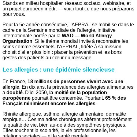
Stands en milieu hospitalier, réseaux sociaux, webinaire, et
un projet européen inédit — voici tout ce que nous préparons
pour vous.
Pour la 5e année consécutive, l'AFPRAL se mobilise dans le
cadre de la Semaine mondiale de l'allergie, initiative
internationale portée par la
WAO — World Allergy
Organisation
. Si le thème mondial invite à reconnaître les
soins comme essentiels, l'AFPRAL, fidèle à sa mission,
choisit d'aller plus loin : placer la prévention et les bons
gestes des patients au cœur du message.
Les allergies : une épidémie silencieuse
En France,
18 millions de personnes vivent avec une
allergie
. En dix ans, la prévalence des allergies alimentaires
a
doublé
. D'ici 2050,
la moitié de la population
européenne
pourrait être concernée. Pourtant,
65 % des
Français minimisent encore les allergies
.
Rhinite allergique, asthme, allergie alimentaire, dermatite
atopique… Ces maladies chroniques altèrent profondément
la qualité de vie, bien au-delà des symptômes physiques.
Elles touchent la scolarité, la vie professionnelle, les
relations sociales — et la santé mentale.