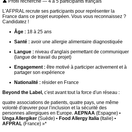
👤 Profil recherché — 4 à 5 participants français
L'AFPRAL recrute ses participants pour représenter la
France dans ce projet européen. Vous vous reconnaissez ?
Candidatez !
Âge :
18 à 25 ans
Santé :
avoir une allergie alimentaire diagnostiquée
Langue :
niveau d'anglais permettant de communiquer
(langue de travail du projet)
Engagement :
être motivé à participer activement et à
partager son expérience
Nationalité :
résider en France
Beyond the Label,
c'est avant tout la force d'un réseau :
quatre associations de patients, quatre pays, une même
volonté d'œuvrer pour l'inclusion et la sécurité des
personnes allergiques en Europe.
AEPNAA
(Espagne) •
Unga Allergiker
(Suède) •
Food Allergy Italia
(Italie) •
AFPRAL
(France) »*