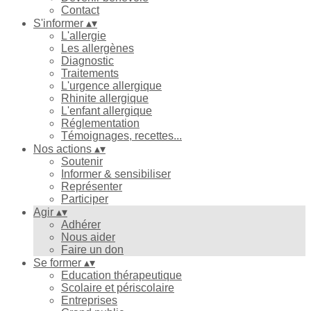
Contact
S'informer
▴
▾
L'allergie
Les allergènes
Diagnostic
Traitements
L'urgence allergique
Rhinite allergique
L'enfant allergique
Réglementation
Témoignages, recettes...
Nos actions
▴
▾
Soutenir
Informer & sensibiliser
Représenter
Participer
Agir
▴
▾
Adhérer
Nous aider
Faire un don
Se former
▴
▾
Education thérapeutique
Scolaire et périscolaire
Entreprises