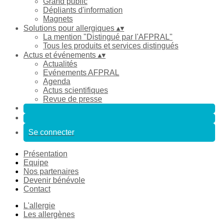
Grand public
Dépliants d'information
Magnets
Solutions pour allergiques
▴
▾
La mention "Distingué par l'AFPRAL"
Tous les produits et services distingués
Actus et événements
▴
▾
Actualités
Evénements AFPRAL
Agenda
Actus scientifiques
Revue de presse
Se connecter
Présentation
Equipe
Nos partenaires
Devenir bénévole
Contact
L'allergie
Les allergènes