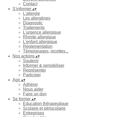
Contact
S'informer
▴
▾
L'allergie
Les allergènes
Diagnostic
Traitements
L'urgence allergique
Rhinite allergique
L'enfant allergique
Réglementation
Témoignages, recettes...
Nos actions
▴
▾
Soutenir
Informer & sensibiliser
Représenter
Participer
Agir
▴
▾
Adhérer
Nous aider
Faire un don
Se former
▴
▾
Education thérapeutique
Scolaire et périscolaire
Entreprises