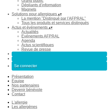
Grand public
Dépliants d'information
Magnets
Solutions pour allergiques
▴
▾
La mention "Distingué par l'AFPRAL"
Tous les produits et services distingués
Actus et événements
▴
▾
Actualités
Evénements AFPRAL
Agenda
Actus scientifiques
Revue de presse
Se connecter
Présentation
Equipe
Nos partenaires
Devenir bénévole
Contact
L'allergie
Les allergènes