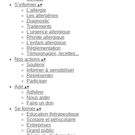
S'informer
▴
▾
L'allergie
Les allergènes
Diagnostic
Traitements
L'urgence allergique
Rhinite allergique
L'enfant allergique
Réglementation
Témoignages, recettes...
Nos actions
▴
▾
Soutenir
Informer & sensibiliser
Représenter
Participer
Agir
▴
▾
Adhérer
Nous aider
Faire un don
Se former
▴
▾
Education thérapeutique
Scolaire et périscolaire
Entreprises
Grand public